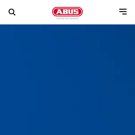
Összes
találat
mutatása