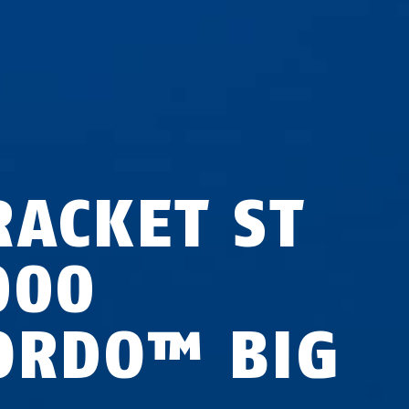
RACKET ST
000
ORDO™ BIG