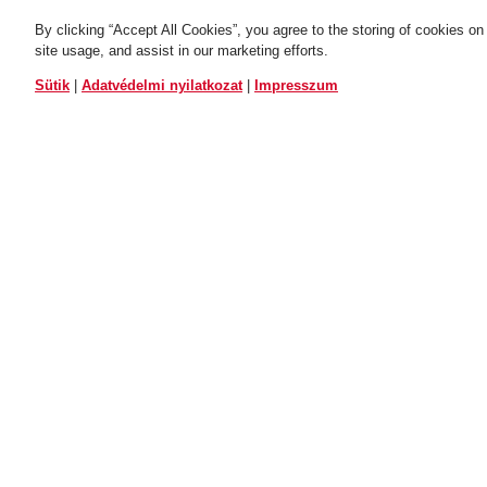
By clicking “Accept All Cookies”, you agree to the storing of cookies on
Tartó ST 6000/120
Tartó ST 6000/120
site usage, and assist in our marketing efforts.
BORDO™ Big fekete
black
BORDO™ Big fehér
white
ÖSSZES VÁLTOZAT
Sütik
|
Adatvédelmi nyilatkozat
|
Impresszum
ALKALMAZÁS ÉS HASZNÁLAT
Rugalmas felszerelés a gumírozott, csúszásb
Az egyszerű szállításhoz