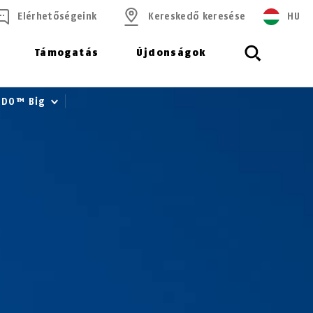
Elérhetőségeink
Kereskedő keresése
HU
Támogatás
Újdonságok
RDO™ Big