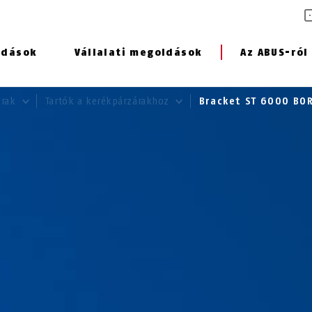
ldások
Vállalati megoldások
Az ABUS-ról
árak
Tartók a kerékpárzárakhoz
Bracket ST 6000 BO