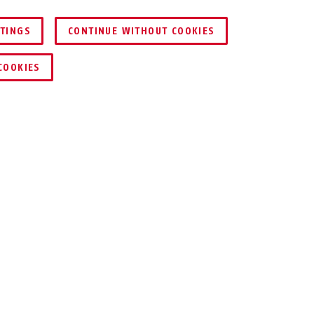
TTINGS
CONTINUE WITHOUT COOKIES
KERESKEDŐ KERESÉSE
COOKIES
a