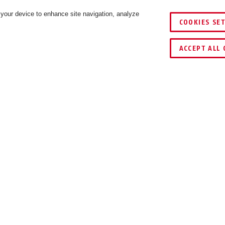
 your device to enhance site navigation, analyze
COOKIES SE
SZÍNEK
ÖSSZEHASONLÍTÁS
ACCEPT ALL 
LETÖLTÉSEK
iztos tépőzárakkal vagy csavarokkal a palacktartó felfogójár