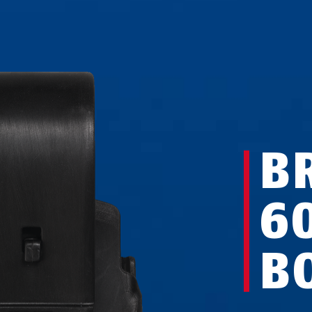
B
6
B