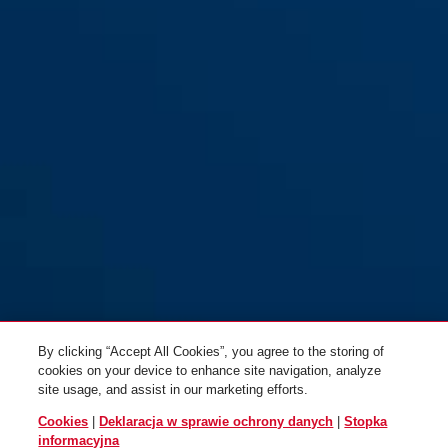
BORDO™ Big czarny
Big czerwony
red
Uchwyt ST 6000/120 BORDO™
Big biały
By clicking “Accept All Cookies”, you agree to the storing of
cookies on your device to enhance site navigation, analyze
site usage, and assist in our marketing efforts.
Cookies
|
Deklaracja w sprawie ochrony danych
|
Stopka
informacyjna