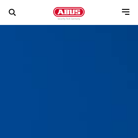
Pokaż
wszystkie
wyniki