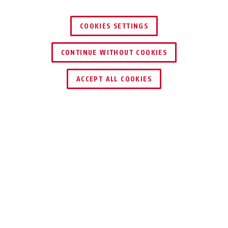
COOKIES SETTINGS
CONTINUE WITHOUT COOKIES
ZNAJDŹ DYSTRYBUTORA
ACCEPT ALL COOKIES
UŻYCIE I ZASTOSOWANIE
DO POBRANIA
Specyfikacje