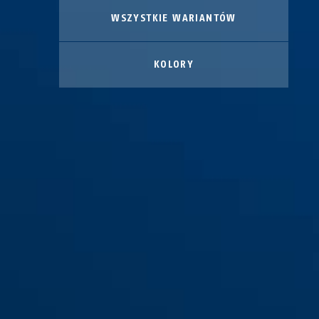
WSZYSTKIE WARIANTÓW
KOLORY
Uchwyt ST 6000/120
black
Uchwyt ST 6000/120 BORDO™
white