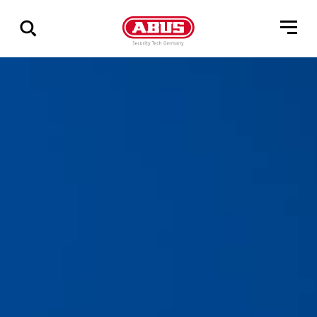
Pokaż
wszystkie
wyniki