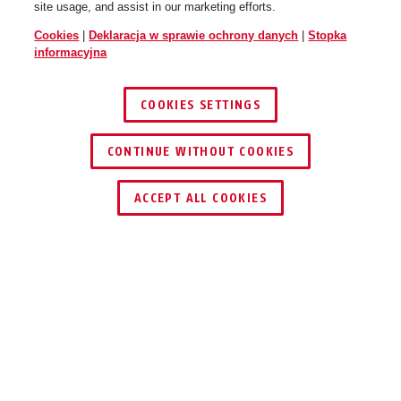
site usage, and assist in our marketing efforts.
Cookies
|
Deklaracja w sprawie ochrony danych
|
Stopka
informacyjna
COOKIES SETTINGS
CONTINUE WITHOUT COOKIES
ZNAJDŹ DYSTRYBUTORA
ACCEPT ALL COOKIES
UŻYCIE I ZASTOSOWANIE
DO POBRANIA