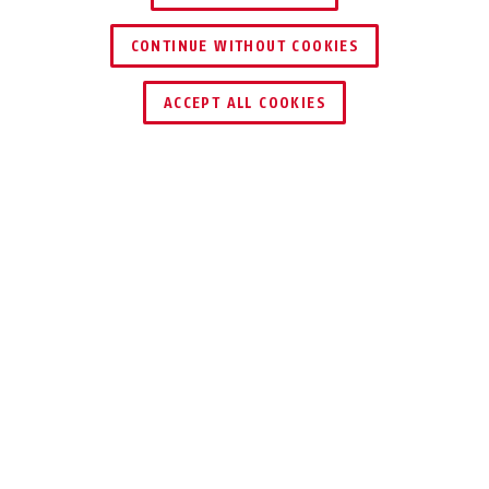
CONTINUE WITHOUT COOKIES
ZNAJDŹ DYSTRYBUTORA
ACCEPT ALL COOKIES
UŻYCIE I ZASTOSOWANIE
DO POBRANIA
Specyfikacje