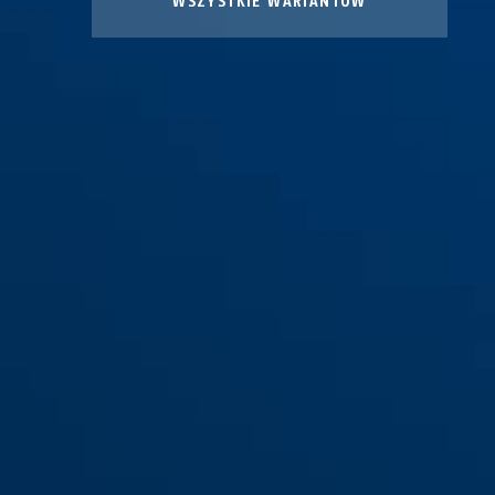
WSZYSTKIE WARIANTÓW
Sakwa rowerowa ST
5850/5650/4960