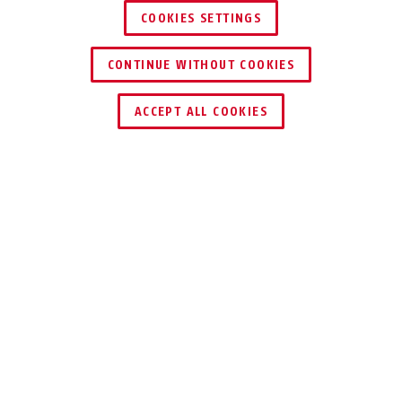
COOKIES SETTINGS
CONTINUE WITHOUT COOKIES
ZNAJDŹ DYSTRYBUTORA
ACCEPT ALL COOKIES
UŻYCIE I ZASTOSOWANIE
WSKAZÓWKI
DO POBRANIA