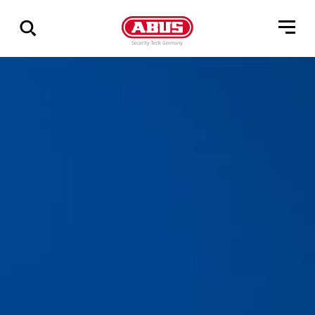
Pokaż
wszystkie
wyniki