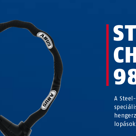
S
C
9
A Steel
speciál
hengerz
lopáso