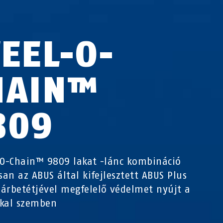
TEEL-O-
HAIN™
809
-O-Chain™ 9809 lakat -lánc kombináció
isan az ABUS által kifejlesztett ABUS Plus
árbetétjével megfelelő védelmet nyújt a
kkal szemben