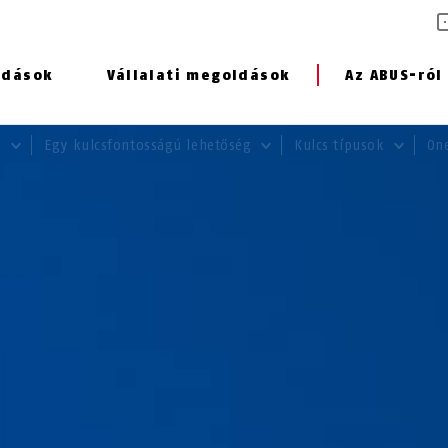
ldások
Vállalati megoldások
Az ABUS-ról
k
Egy kulcsfontosságú lehetőség
Kulcs típusok
On