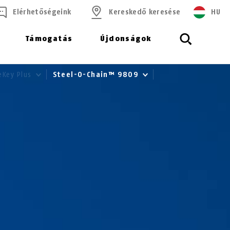
Elérhetőségeink
Kereskedő keresése
HU
Támogatás
Újdonságok
eKey Plus
Steel-O-Chain™ 9809