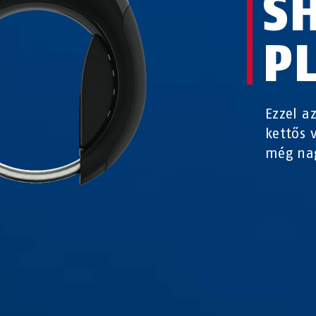
S
P
Ezzel a
kettős 
még nag