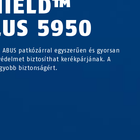
HIELD™
LUS 5950
z ABUS patkózárral egyszerűen és gyorsan
védelmet biztosíthat kerékpárjának. A
yobb biztonságért.