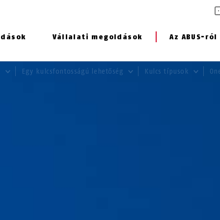
ldások
Vállalati megoldások
Az ABUS-ról
k
Egy kulcsfontosságú lehetőség
Kulcs típusok
On