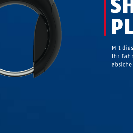
S
P
Mit die
Ihr Fah
absiche