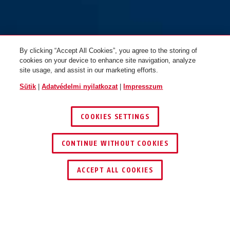
By clicking “Accept All Cookies”, you agree to the storing of
cookies on your device to enhance site navigation, analyze
site usage, and assist in our marketing efforts.
Sütik
|
Adatvédelmi nyilatkozat
|
Impresszum
COOKIES SETTINGS
Silver Rock™ 5/50
Silver Rock™ 5/50HB80
CONTINUE WITHOUT COOKIES
KERESKEDŐ KERESÉSE
ACCEPT ALL COOKIES