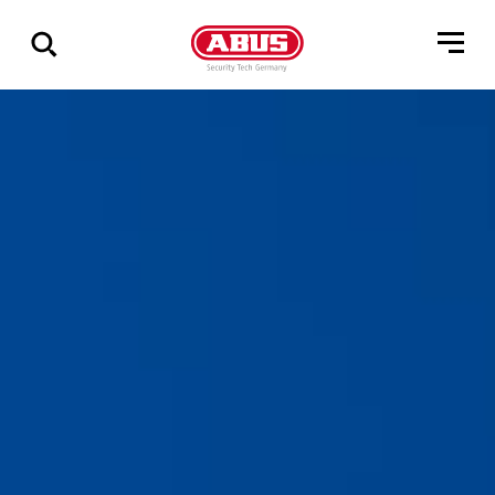
Összes
találat
mutatása