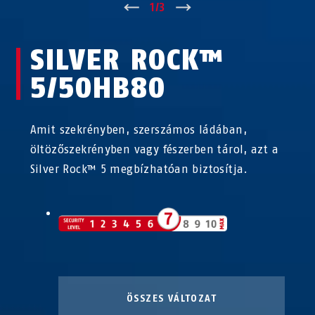
↑
1
/
3
↓
SILVER ROCK™
5/50HB80
Amit szekrényben, szerszámos ládában,
öltözőszekrényben vagy fészerben tárol, azt a
Silver Rock™ 5 megbízhatóan biztosítja.
ÖSSZES VÁLTOZAT