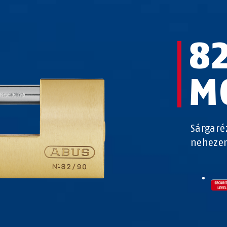
8
M
Sárgaré
nehezen