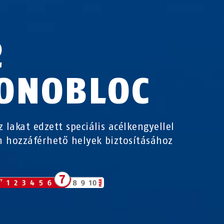
2
ONOBLOC
z lakat edzett speciális acélkengyellel
 hozzáférhető helyek biztosításához