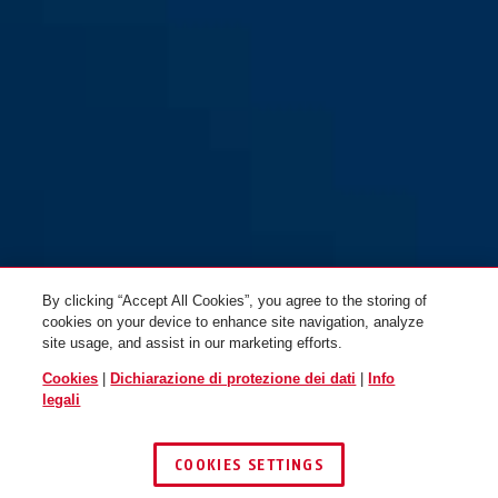
4204K/110 flint
mint
4204K/110 mint
black
By clicking “Accept All Cookies”, you agree to the storing of
cookies on your device to enhance site navigation, analyze
site usage, and assist in our marketing efforts.
Cookies
|
Dichiarazione di protezione dei dati
|
Info
legali
COOKIES SETTINGS
4204K/110 rosemauve