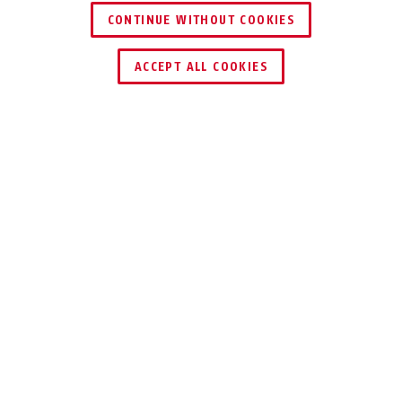
CONTINUE WITHOUT COOKIES
ACCEPT ALL COOKIES
Descrizione
GOOSE LOCK 4204K
NOBILE COME UN
COLLO DI CIGNO
L'antifurto per bici ABUS con chiusura a
collo di cigno si adatta elegantemente