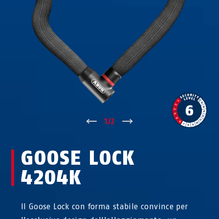
↑
1
/
2
↓
GOOSE LOCK
4204K
Il Goose Lock con forma stabile convince per