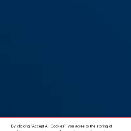
4204K/110 black
flint
4204K/85 black
rosemauve
4204K/110 flint
black
4204K/110 mint
mint
By clicking “Accept All Cookies”, you agree to the storing of