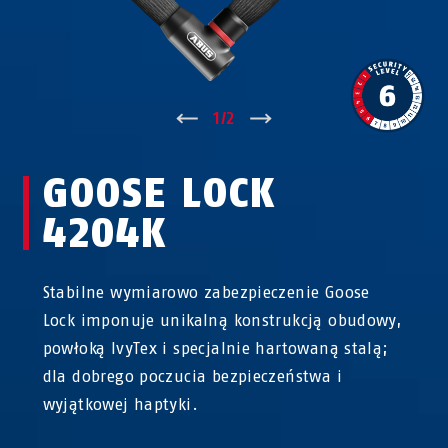
↑
1
/
2
↓
GOOSE LOCK
4204K
Stabilne wymiarowo zabezpieczenie Goose
Lock imponuje unikalną konstrukcją obudowy,
powłoką IvyTex i specjalnie hartowaną stalą;
dla dobrego poczucia bezpieczeństwa i
wyjątkowej haptyki.