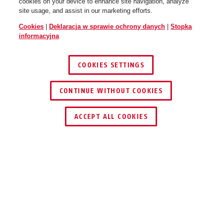
cookies on your device to enhance site navigation, analyze
site usage, and assist in our marketing efforts.
Cookies
|
Deklaracja w sprawie ochrony danych
|
Stopka
informacyjna
COOKIES SETTINGS
4204K/110 rosemauve
CONTINUE WITHOUT COOKIES
ZNAJDŹ DYSTRYBUTORA
ACCEPT ALL COOKIES
Opis
GOOSE LOCK 4204K