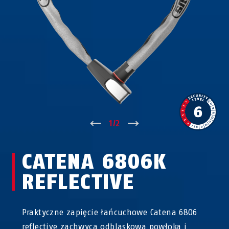
↑
1
/
2
↓
CATENA 6806K
REFLECTIVE
Praktyczne zapięcie łańcuchowe Catena 6806
reflective zachwyca odblaskową powłoką i