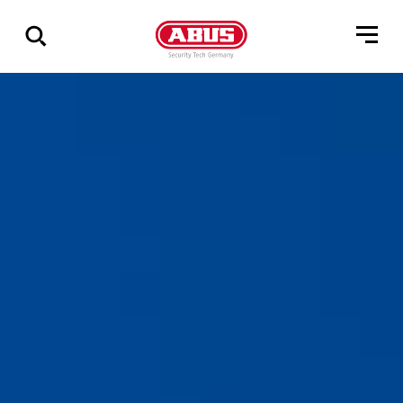
Pokaż
wszystkie
wyniki