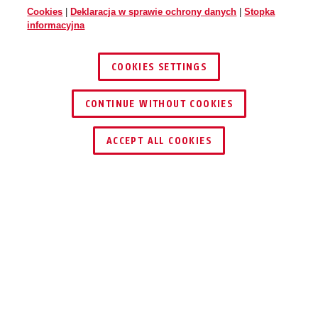
Cookies
|
Deklaracja w sprawie ochrony danych
|
Stopka
informacyjna
COOKIES SETTINGS
CONTINUE WITHOUT COOKIES
ZNAJDŹ DYSTRYBUTORA
ACCEPT ALL COOKIES
Opis
GRANIT CITYCHAIN XPLUS™ 1060
NAJWYŻSZY