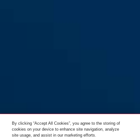
GRANIT CityChain XPlus™
black
GRANIT CityChain XPlus™
1060/170 czarny
1060/85 czarny
GRANIT CityChain XPlus™
GRANIT CityChain XPlus™
1060/140 czarny
1060/110 czarny
By clicking “Accept All Cookies”, you agree to the storing of
cookies on your device to enhance site navigation, analyze
site usage, and assist in our marketing efforts.