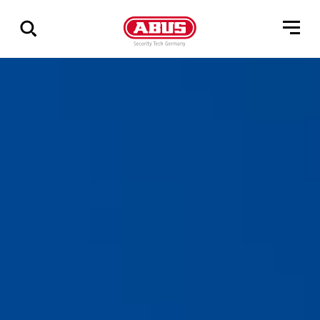
Pokaż
wszystkie
wyniki