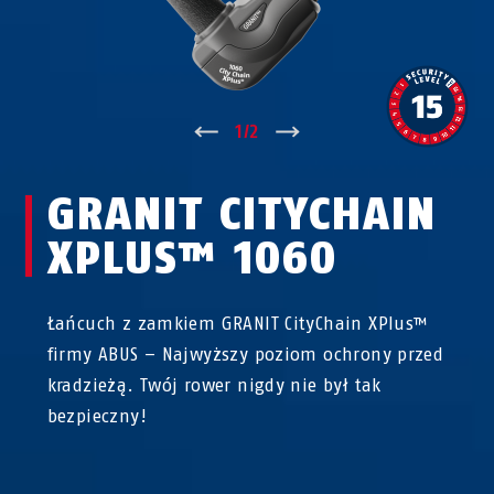
↑
1
/
2
↓
GRANIT CITYCHAIN
XPLUS™ 1060
Łańcuch z zamkiem GRANIT CityChain XPlus™
firmy ABUS – Najwyższy poziom ochrony przed
kradzieżą. Twój rower nigdy nie był tak
bezpieczny!