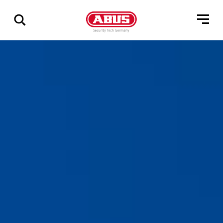
Összes
találat
mutatása