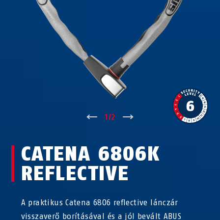
↑
1
/
2
↓
CATENA 6806K
REFLECTIVE
A praktikus Catena 6806 reflective lánczár
visszaverő borításával és a jól bevált ABUS