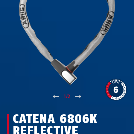
↑
1
/
2
↓
CATENA 6806K
REFLECTIVE