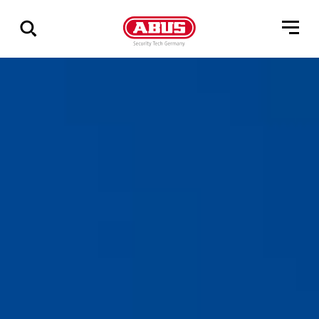
Zeige
alle
Ergebnisse