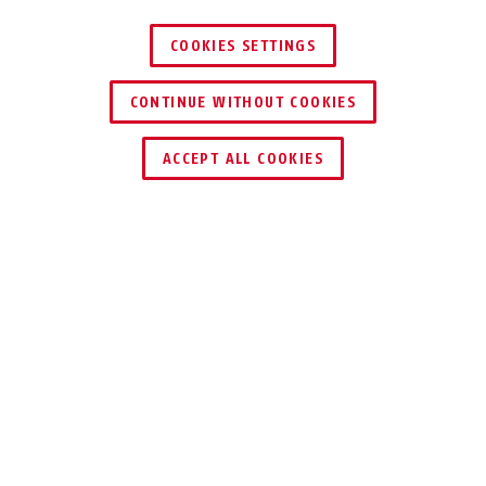
COOKIES SETTINGS
CONTINUE WITHOUT COOKIES
SCHLÜSSEL­SERVICE
HÄNDLER FINDEN
ACCEPT ALL COOKIES
Beschreibung
CATENA 6806K REFLECTIVE
DAS
KETTENSCHLOSS,