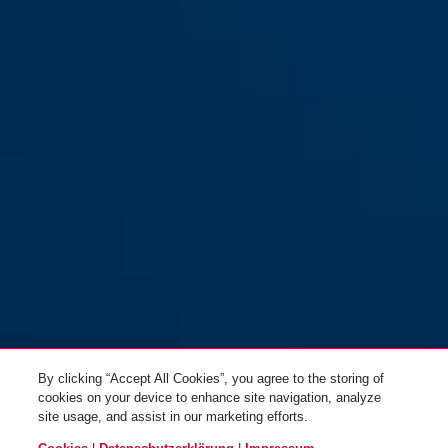
Tresor 1385/85 aqua
orange
coral
aqua
Tresor 1385/85 schwarz
orange
Tresor 1385/110 schwarz
By clicking “Accept All Cookies”, you agree to the storing of
cookies on your device to enhance site navigation, analyze
site usage, and assist in our marketing efforts.