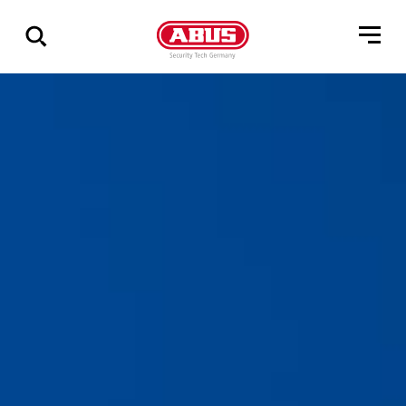
Zeige
alle
Ergebnisse