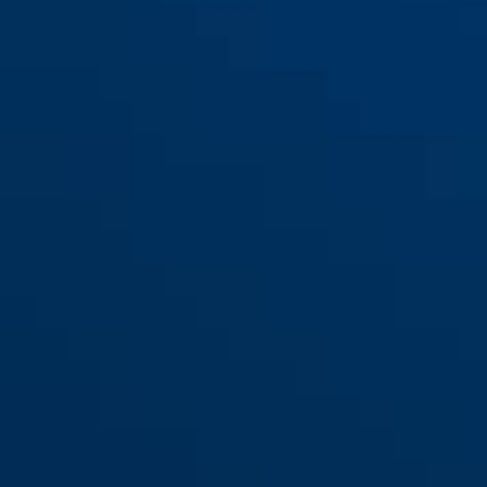
black
Tresor 1385/110 schwarz
lyria brown