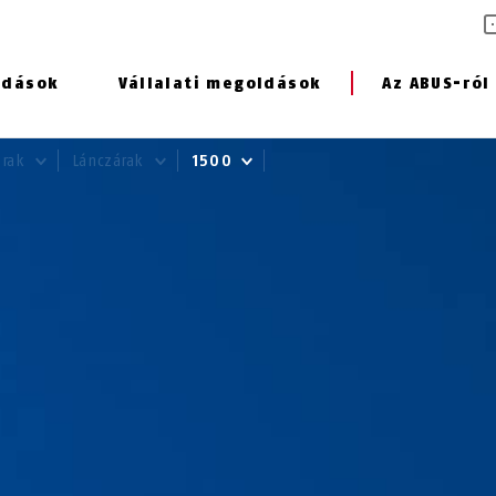
ldások
Vállalati megoldások
Az ABUS-ról
árak
Lánczárak
1500