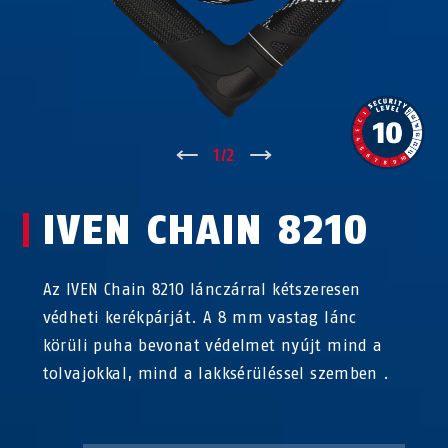
↑
1
/
2
↓
IVEN CHAIN 8210
Az IVEN Chain 8210 lánczárral kétszeresen
védheti kerékpárját. A 8 mm vastag lánc
körüli puha bevonat védelmet nyújt mind a
tolvajokkal, mind a lakksérüléssel szemben .