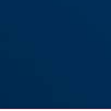
IVEN Chain 8210/110 fekete
black
IVEN Chain 8210/140 fekete
IVEN Chain 8210/85 fekete