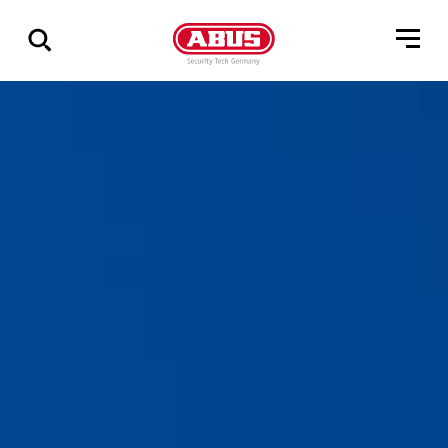
Összes
találat
mutatása