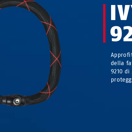
I
9
Approfi
della f
9210 di
protegg