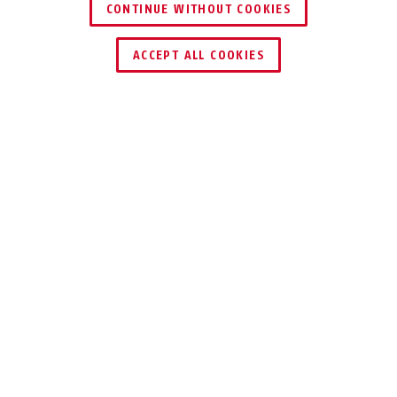
CONTINUE WITHOUT COOKIES
ACCEPT ALL COOKIES
Descrizione
LUCE POSTERIORE ACE URBAN-I
4.0/TAIPAN/HYBAN 3.0
MAGNETICA.
ELEGANTE.
POTENTE.