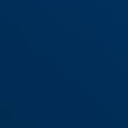
S
M
L
GameChanger TRI blaze red S
shiny black
GameChanger TRI blaze red M
shiny white