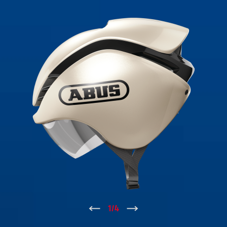
↑
1
/
4
↓