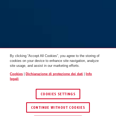
flip flop purple
GameChanger TRI champagne
blaze red
GameChanger TRI blaze red L
gold S
By clicking “Accept All Cookies”, you agree to the storing of
cookies on your device to enhance site navigation, analyze
site usage, and assist in our marketing efforts.
Cookies
|
Dichiarazione di protezione dei dati
|
Info
legali
champagne gold
GameChanger TRI
GameChanger TRI champagne
champagne gold M
gold L
COOKIES SETTINGS
CONTINUE WITHOUT COOKIES