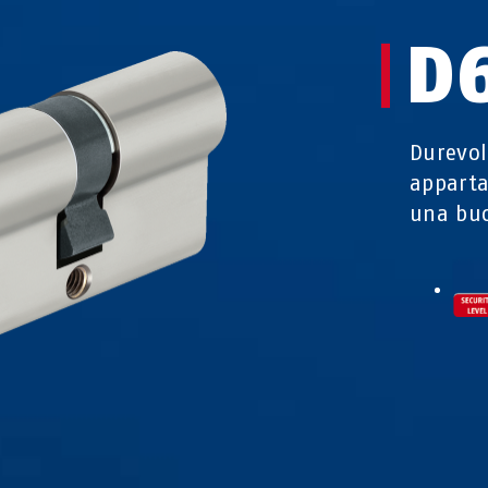
D
Durevol
apparta
una buo