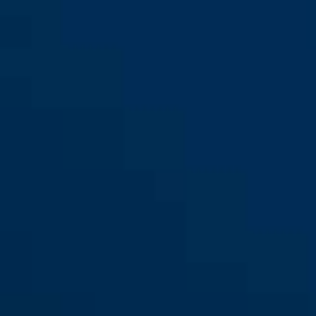
Tastiera radio Hometec Pro
Tastiera radio Hometec Pro
CFT3000 argento
CFT3000 bianco