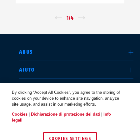
←
1
/
4
→
SELEZIONA UN PAESE
ABUS
AIUTO
Deutschland
United Kingdom
COMUNITÀ
By clicking “Accept All Cookies”, you agree to the storing of
cookies on your device to enhance site navigation, analyze
site usage, and assist in our marketing efforts.
QUESTIONI LEGALI
Cookies
|
Dichiarazione di protezione dei dati
|
Info
International
USA
legali
ITALIA
COOKIES SETTINGS