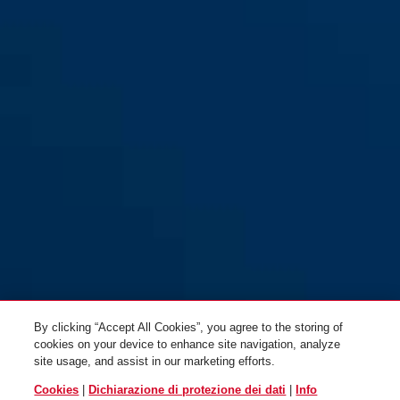
Attuatore wireless per
Attuatore wireless per finestre
finestre HomeTec Pro
HomeTec Pro FSA3550 argento
FSA3550 bianco
Attuatore wireless per finestre
HomeTec Pro FSA3550
marrone
By clicking “Accept All Cookies”, you agree to the storing of
cookies on your device to enhance site navigation, analyze
site usage, and assist in our marketing efforts.
Cookies
|
Dichiarazione di protezione dei dati
|
Info