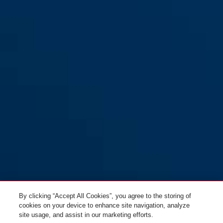
Funk-Fensterantrieb HomeTec
Funk-Fensterantrieb HomeTec
Pro FSA3550 braun
Pro FSA3550 silber
Funk-Fensterantrieb
HomeTec Pro FSA3550 weiß
By clicking “Accept All Cookies”, you agree to the storing of
cookies on your device to enhance site navigation, analyze
site usage, and assist in our marketing efforts.