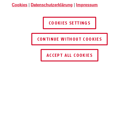
Cookies
|
Datenschutzerklärung
|
Impressum
COOKIES SETTINGS
CONTINUE WITHOUT COOKIES
HÄNDLER FINDEN
ACCEPT ALL COOKIES
Beschreibung
HOMETEC PRO FSA3550
LAUT UND STARK