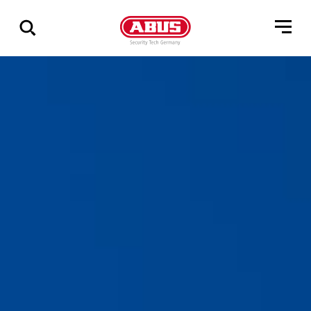
Zeige
alle
Ergebnisse