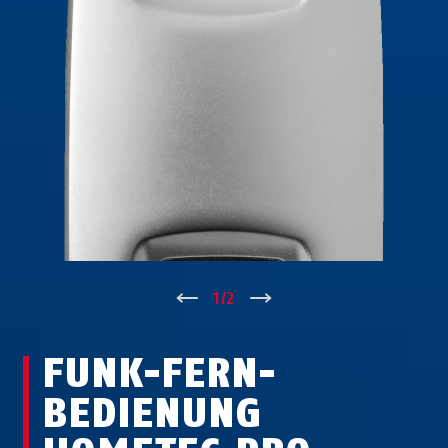
↑
1
/
2
↓
FUNK-FERN­
BEDIENUNG