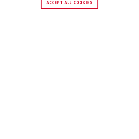
ACCEPT ALL COOKIES
Beschreibung
HOMETEC PRO CFF3000
KINDERLEICHT PER
TASTENDRUCK
Das Leben leichter machen: Erweitern
Sie Ihren ABUS HomeTec-Pro-
Funktürschlossantrieb um diese
Fernbedienung.