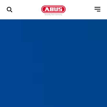
Zeige
alle
Ergebnisse