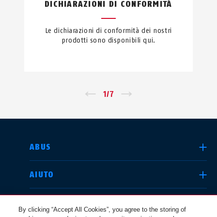
DICHIARAZIONI DI CONFORMITÀ
Le dichiarazioni di conformità dei nostri
prodotti sono disponibili qui.
←
1
/
7
→
SELEZIONA UN PAESE
ABUS
AIUTO
Deutschland
United Kingdom
COMUNITÀ
By clicking “Accept All Cookies”, you agree to the storing of