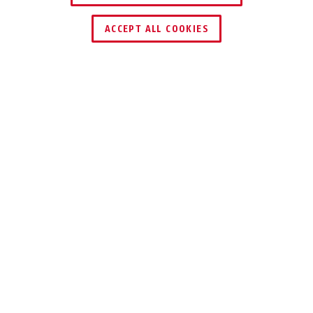
ACCEPT ALL COOKIES
Beschrijving
ET60
UNIVERSEEL
BRUIKBAAR
Deze deuropener kan met een druk op
de knop worden bediend en is
veelzijdig.