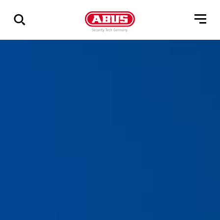
Geef
alle
resultaten
weer