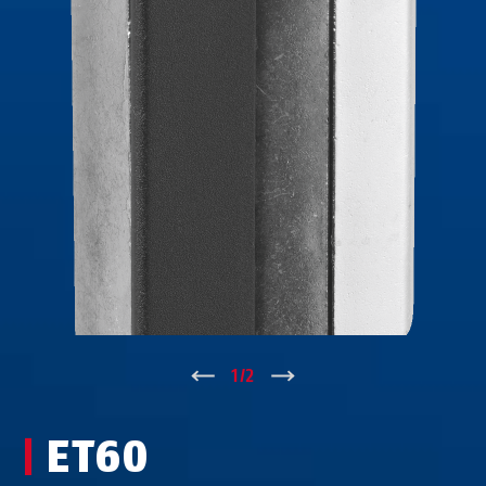
↑
1
/
2
↓
ET60