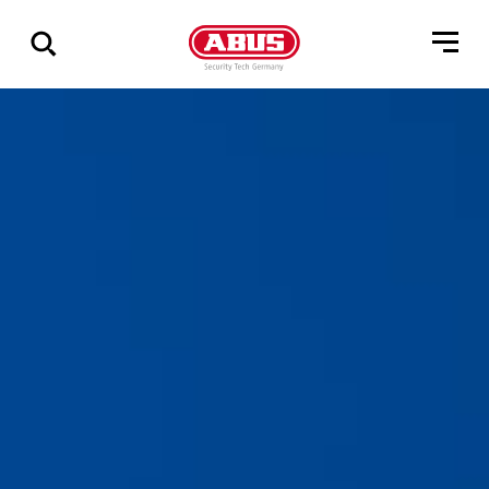
Zeige
alle
Ergebnisse