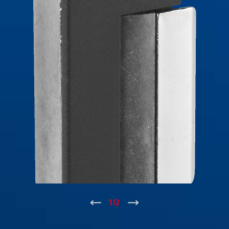
↑
1
/
2
↓