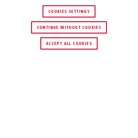
COOKIES SETTINGS
CONTINUE WITHOUT COOKIES
HÄNDLER FINDEN
ACCEPT ALL COOKIES
Beschreibung
ET60
UNIVERSELL
EINSETZBAR