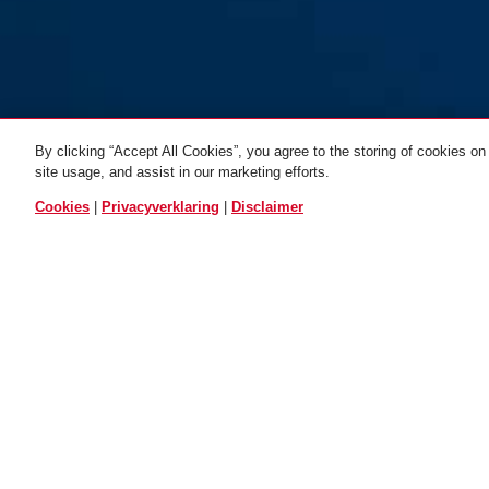
By clicking “Accept All Cookies”, you agree to the storing of cookies on
Steel-O-Chain™
Steel-O-Chain™
Steel-O-Ch
site usage, and assist in our marketing efforts.
5805K/110 zwart
zwart
5805K/75 blauw
lichtgroen
5805K/75 lic
blauw
ALLE VARIANTEN
Cookies
|
Privacyverklaring
|
Disclaimer
Beschrijving