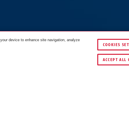
 your device to enhance site navigation, analyze
ain™
Steel-O-Chain™
Steel-O-Chain™
Stee
COOKIES SE
htgroen
5805K/75 rood
rood
5805K/75 roze
pink
5805
KLEUREN
VERGELIJKEN
ACCEPT ALL 