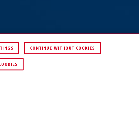
l-O-Chain™
TTINGS
CONTINUE WITHOUT COOKIES
K/75 zwart
DEALER ZOEKEN
COOKIES