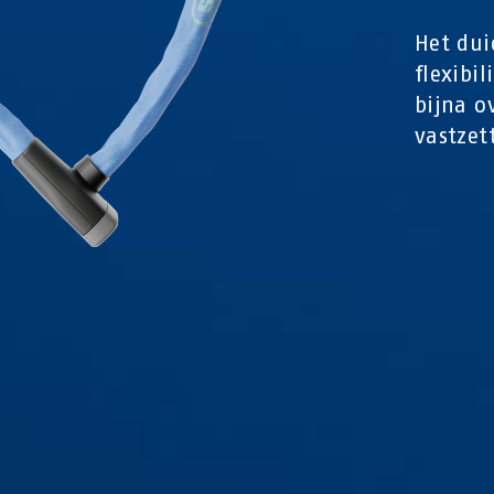
Het dui
flexibil
bijna o
vastzet