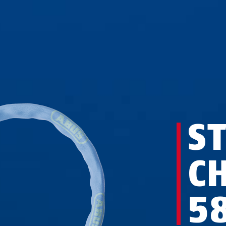
S
C
5