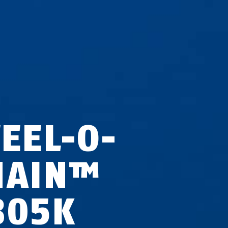
TEEL-O-
HAIN™
805K