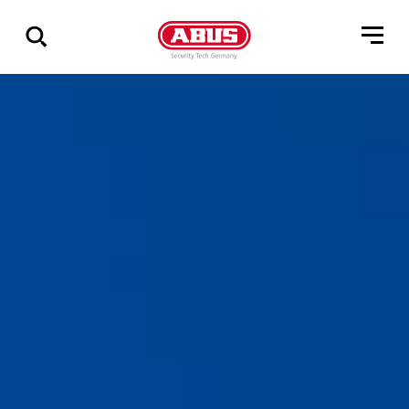
Geef
alle
resultaten
weer