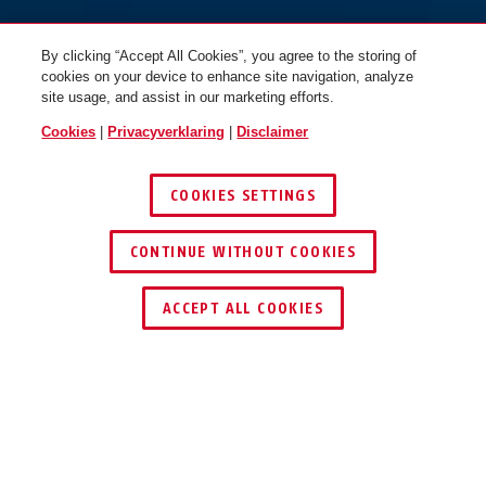
By clicking “Accept All Cookies”, you agree to the storing of
cookies on your device to enhance site navigation, analyze
site usage, and assist in our marketing efforts.
Cookies
|
Privacyverklaring
|
Disclaimer
COOKIES SETTINGS
neon blue
neon pink
CONTINUE WITHOUT COOKIES
CATENA 6806K/75 Neon oranje
CATENA 6806K/75 Neon roze
DEALER ZOEKEN
ACCEPT ALL COOKIES
Beschrijving