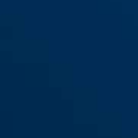
CATENA 6806K/85 Neon blauw
orange
CATENA 6806K/85 Neon groen
pink
CATENA 6806K/75 Neon
blue
green
blauw
CATENA 6806K/75 Neon groen