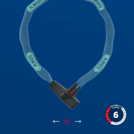
↑
1
/
2
↓