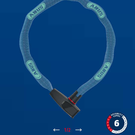
↑
1
/
2
↓