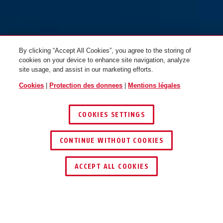
CATENA 6806K/75 Neon bleu
CATENA 6806K/75 Neon vert
green
pink
By clicking “Accept All Cookies”, you agree to the storing of
cookies on your device to enhance site navigation, analyze
site usage, and assist in our marketing efforts.
Cookies
|
Protection des donnees
|
Mentions légales
COOKIES SETTINGS
CATENA 6806K/75 Neon
neon blue
neon pink
CONTINUE WITHOUT COOKIES
orange
CATENA 6806K/75 Neon rose
ACCEPT ALL COOKIES