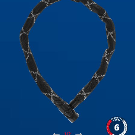
↑
1
/
2
↓