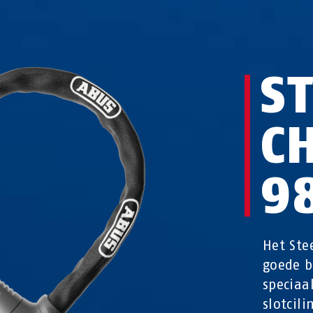
S
C
9
Het Ste
goede b
speciaa
slotcili