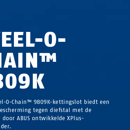
TEEL-O-
HAIN™
809K
el-O-Chain™ 9809K-kettingslot biedt een
escherming tegen diefstal met de
l door ABUS ontwikkelde XPlus-
nder.