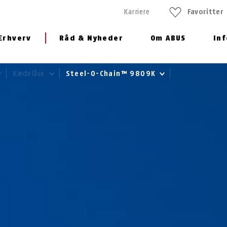
Karriere
Favoritter
Erhverv
Råd & Nyheder
Om ABUS
In
Kædelåse
Steel-O-Chain™ 9809K