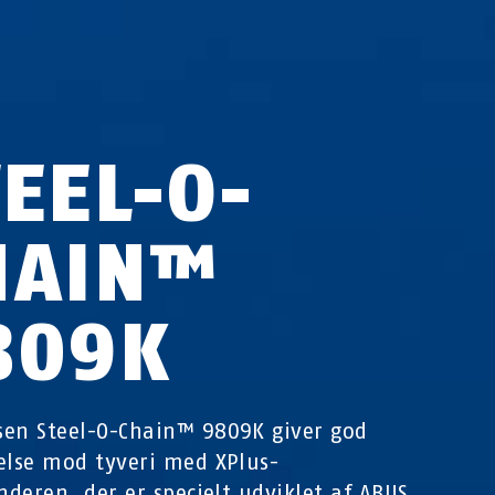
TEEL-O-
HAIN™
809K
en Steel-O-Chain™ 9809K giver god
else mod tyveri med XPlus-
inderen, der er specielt udviklet af ABUS.