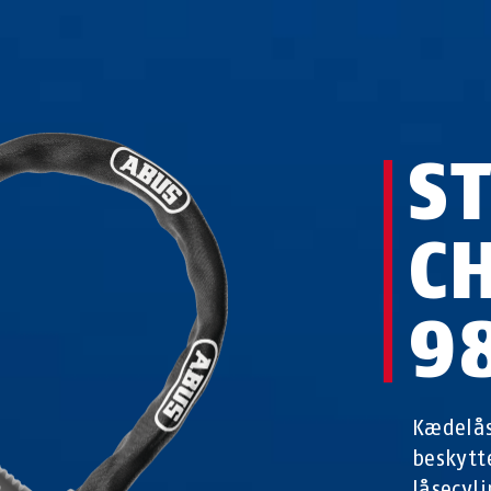
S
C
9
Kædelås
beskytt
låsecyl