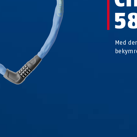
5
Med den
bekymre