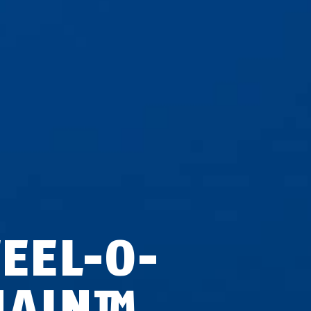
TEEL-O-
HAIN™