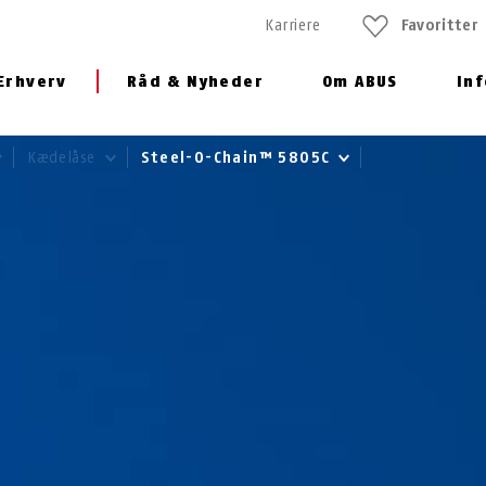
Karriere
Favoritter
Erhverv
Råd & Nyheder
Om ABUS
In
Kædelåse
Steel-O-Chain™ 5805C