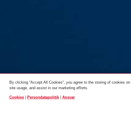
By clicking “Accept All Cookies”, you agree to the storing of cookies on
Steel-O-Chain™
Steel-O-Chain™
Steel-O-Ch
site usage, and assist in our marketing efforts.
5805C/110 sort
black
5805C/75 sort
lime
5805C/75 
blue
ALLE VARIANTER
Cookies
|
Persondatapolitik
|
Ansvar