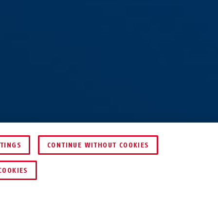
l-O-Chain™
TTINGS
CONTINUE WITHOUT COOKIES
5C/75 rød
SAMMENLIGN
COOKIES