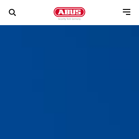
Geef
alle
resultaten
weer