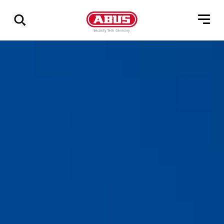
Geef
alle
resultaten
weer