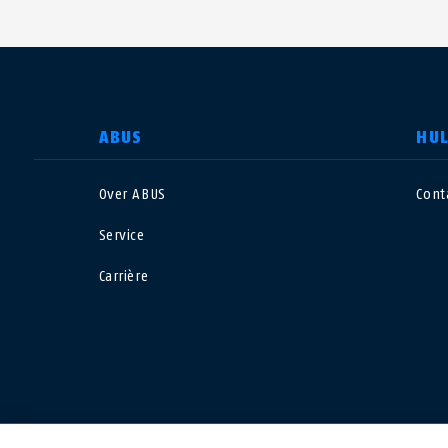
LAND SELECTEREN
ABUS
HU
Over ABUS
Cont
Deutschland
U
Service
Canada
Ö
Carrière
EN
FR
Italia
B
México
F
Danmark
N
© 2026 ABUS