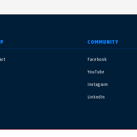
LP
COMMUNITY
act
Facebook
nited Kingdom
International
YouTube
sterreich
Nederland
Instagram
LinkedIn
elgië
Schweiz
NL
FR
DE
FR
rance
Sverige
orge
Portugal