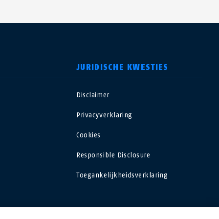
JURIDISCHE KWESTIES
Disclaimer
USA
Privacyverklaring
Polska
Cookies
Responsible Disclosure
España
Toegankelijkheidsverklaring
Magyarország
România
NEDERLAND