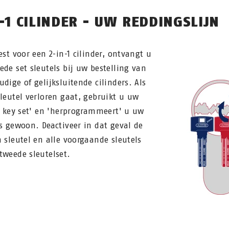
-1 CILINDER - UW REDDINGSLIJN
est voor een 2-in-1 cilinder, ontvangt u
ede set sleutels bij uw bestelling van
udige of gelijksluitende cilinders. Als
sleutel verloren gaat, gebruikt u uw
ne key set' en 'herprogrammeert' u uw
rs gewoon. Deactiveer in dat geval de
n sleutel en alle voorgaande sleutels
tweede sleutelset.