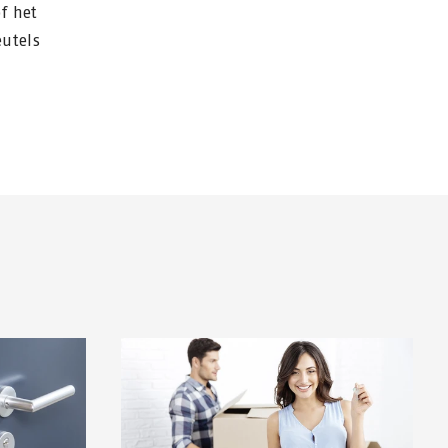
of het
eutels