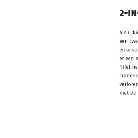
2-IN
Als u ki
een twe
enkelvo
er een 
'lifeli
cilinde
verlore
met de 