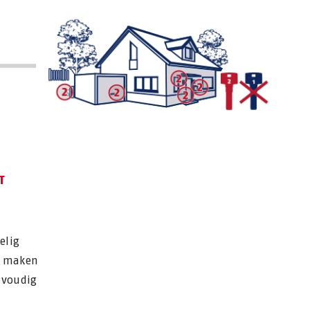
T
elig
te maken
nvoudig
.