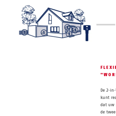
FLEXI
"WOR
De 2-in-
kunt re
dat uw 
de twee