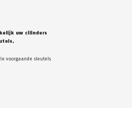
elijk uw cilinders
utels.
lle voorgaande sleutels