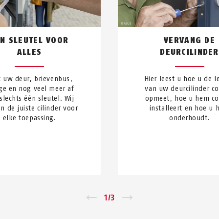
N SLEUTEL VOOR
VERVANG DE
ALLES
DEURCILINDER
t uw deur, brievenbus,
Hier leest u hoe u de l
ge en nog veel meer af
van uw deurcilinder co
slechts één sleutel. Wij
opmeet, hoe u hem co
n de juiste cilinder voor
installeert en hoe u
elke toepassing.
onderhoudt.
←
1
/
3
→