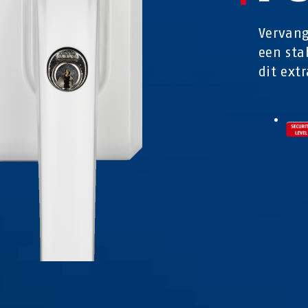
Vervang
een sta
dit ext