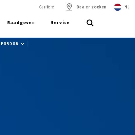
Carrière
Dealer zoeken
NL
Raadgever
Service
FO500N