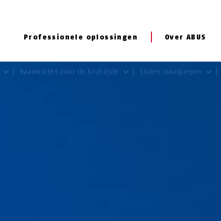
Professionele oplossingen
Over ABUS
g
Raamsloten voor de krukzijde
Sloten raamgrepen