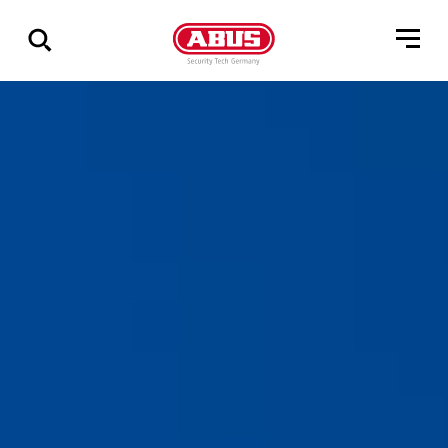
Zeige
alle
Ergebnisse