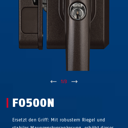
↑
1
/
3
↓
FO500N
Ersetzt den Griff: Mit robustem Riegel und
stabiler Mauerwerkverankerung, erhöht dieses