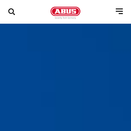
Zeige
alle
Ergebnisse