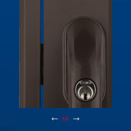
↑
1
/
2
↓