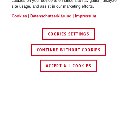
cookies on your device to enhance site navigation, analyze
site usage, and assist in our marketing efforts.
Cookies
|
Datenschutzerklärung
|
Impressum
COOKIES SETTINGS
CONTINUE WITHOUT COOKIES
HÄNDLER FINDEN
ACCEPT ALL COOKIES
Beschreibung
FO400A
LAUSTARKER