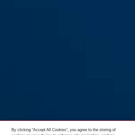
FO400A braun
FO400A silber
FO400A weiß
By clicking “Accept All Cookies”, you agree to the storing of