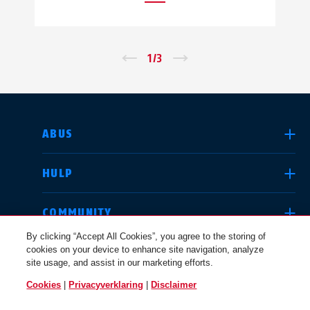
←
1
/
3
→
LAND SELECTEREN
ABUS
HULP
Deutschland
United Kingdom
COMMUNITY
By clicking “Accept All Cookies”, you agree to the storing of
cookies on your device to enhance site navigation, analyze
JURIDISCHE KWESTIES
site usage, and assist in our marketing efforts.
International
USA
Cookies
|
Privacyverklaring
|
Disclaimer
NEDERLAND