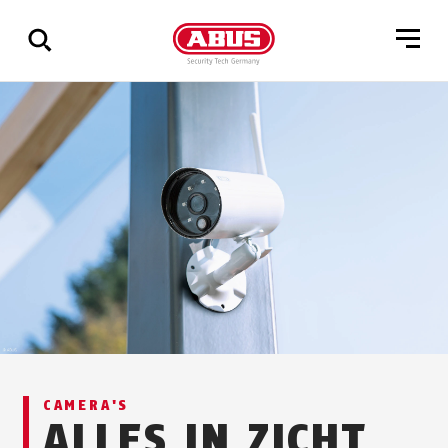
Geef
alle
resultaten
weer
CAMERA'S
ALLES IN ZICHT