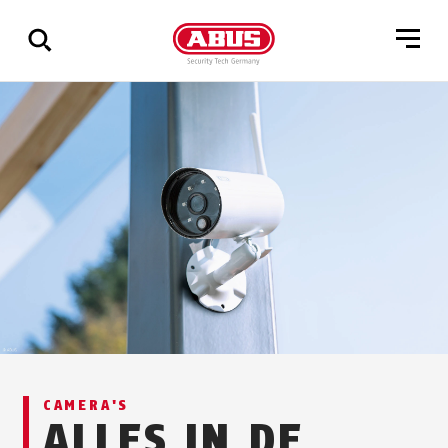
Geef
alle
resultaten
weer
CAMERA'S
ALLES IN DE