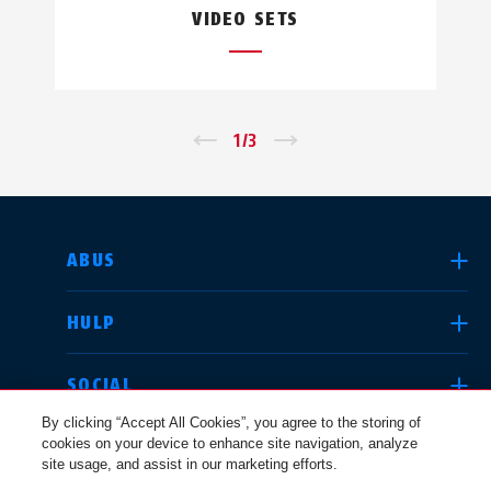
VIDEO SETS
←
1
/
3
→
LAND SELECTEREN
ABUS
HULP
Deutschland
United Kingdom
SOCIAL
By clicking “Accept All Cookies”, you agree to the storing of
cookies on your device to enhance site navigation, analyze
JURIDISCHE KWESTIES
site usage, and assist in our marketing efforts.
International
USA