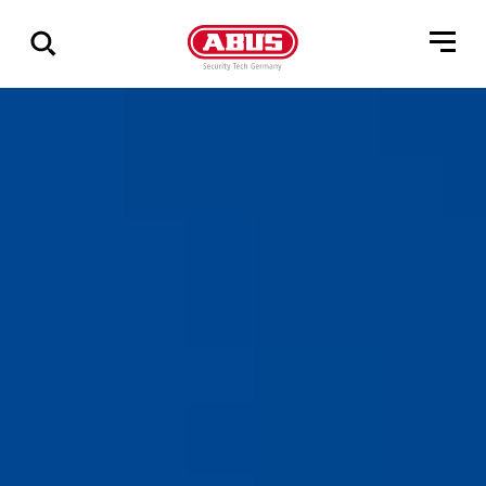
Geef
alle
resultaten
weer