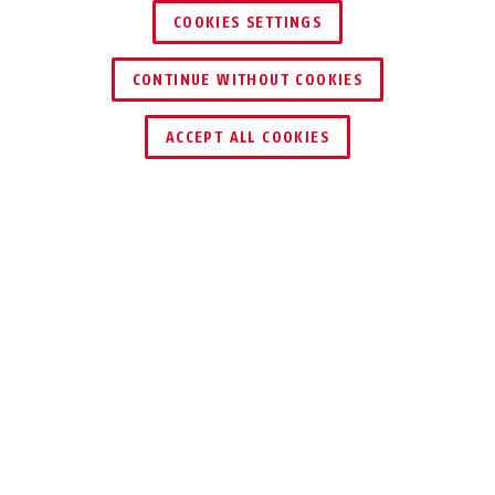
COOKIES SETTINGS
CONTINUE WITHOUT COOKIES
ACCEPT ALL COOKIES
Beskrivning
PPIC91520
ENKEL.
MÅNGSIDIG.
SÄKER