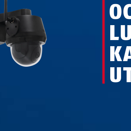
O
L
K
U