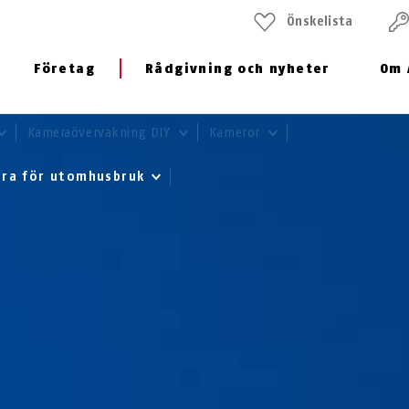
Önskelista
Företag
Rådgivning och nyheter
Om 
Kameraövervakning DIY
Kameror
era för utomhusbruk