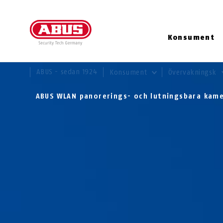
Konsument
DU ÄR HÄR:
ABUS - sedan 1924
Konsument
Övervakningsk
ABUS WLAN panorerings- och lutningsbara kam