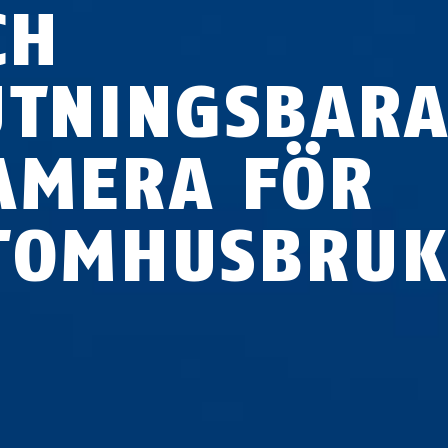
CH
UTNINGSBAR
AMERA FÖR
TOMHUSBRU